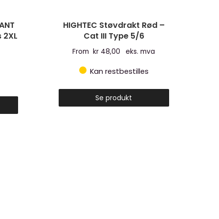
TANT
HIGHTEC Støvdrakt Rød –
 2XL
Cat III Type 5/6
From
kr
48,00
eks. mva
Kan restbestilles
Se produkt