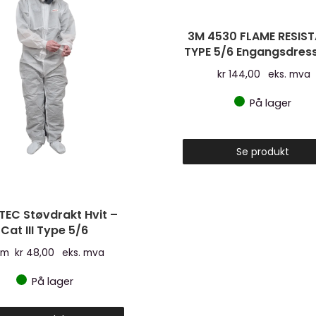
3M 4530 FLAME RESIS
TYPE 5/6 Engangsdress
kr
144,00
eks. mva
På lager
Se produkt
TEC Støvdrakt Hvit –
Cat III Type 5/6
om
kr
48,00
eks. mva
På lager