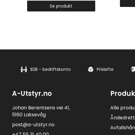
Se produkt
B2B - bedriftskonto
Prisløfte
A-Utstyr.no
Produk
Johan Berentsens vei 41,
Alle produ
5160 Laksevåg
Åndedrett
post@a-utstyr.no
Avfallshån
+47 55 31 40 00