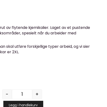
rut av flytende kjemikalier. Laget av et pustende
uksområder, spesielt når du arbeider med
n skal utføre forskjellige typer arbeid, og vi sier
kar er 2XL.
-
+
HIGHTEC Støvdrakt Blå - Cat III Type 5/6 a
Legg i handlekurv