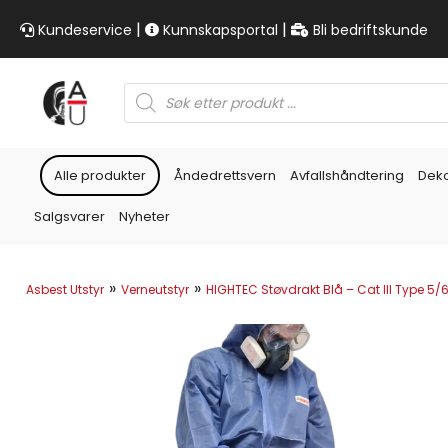
|
|
Kundeservice
Kunnskapsportal
Bli bedriftskunde
Products
search
Alle produkter
Åndedrettsvern
Avfallshåndtering
Dek
Salgsvarer
Nyheter
»
»
Asbest Utstyr
Verneutstyr
HIGHTEC Støvdrakt Blå – Cat III Type 5/