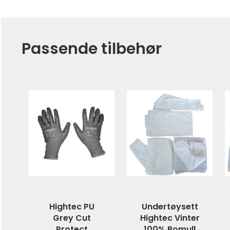
Passende tilbehør
Hightec PU
Undertøysett
Grey Cut
Hightec Vinter
Protect
100% Bomull