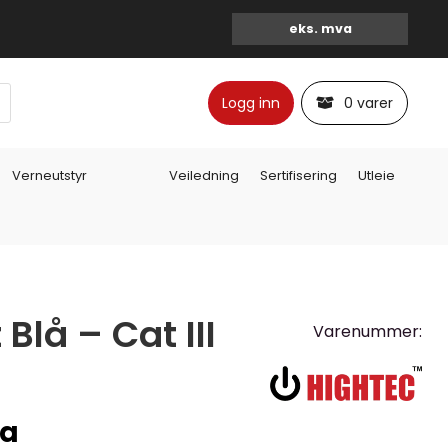
Logg inn
0 varer
Verneutstyr
Veiledning
Sertifisering
Utleie
Blå – Cat III
Varenummer:
va