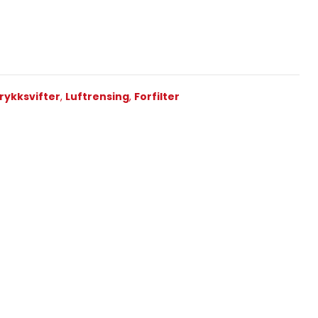
rykksvifter
,
Luftrensing
,
Forfilter