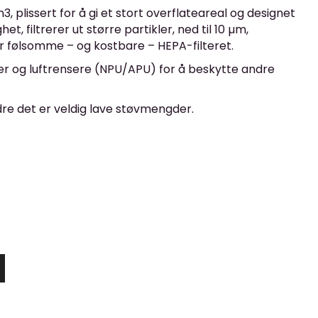
m3, plissert for å gi et stort overflateareal og designet
et, filtrerer ut større partikler, ned til 10 µm,
er følsomme – og kostbare – HEPA-filteret
.
ter og luftrensere (NPU/APU) for å beskytte andre
re det er veldig lave støvmengder.