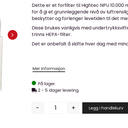
Dette er et forfilter til Hightec NPU 10.000 
for å gi et grunnleggende nivå av luftrensligh
beskytter og forlenger levetiden til det m
Disse brukes vanligvis med undertrykksvif
trinns HEPA-filter.
Det er anbefalt å skifte hver dag med mind
Mer informasjon
På lager.
2 - 5 dager levering.
-
+
Legg i handlekurv
Forfilter 895x595x95 antall