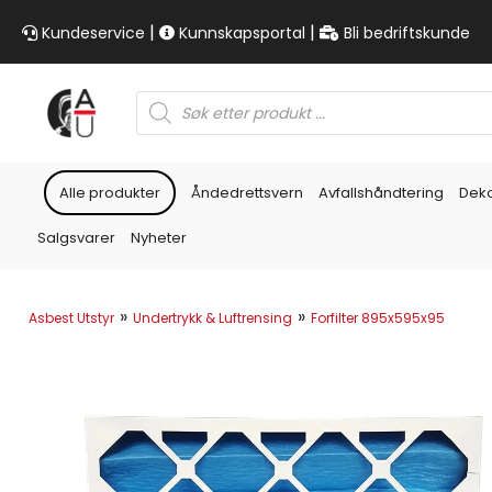
|
|
Kundeservice
Kunnskapsportal
Bli bedriftskunde
Products
search
Alle produkter
Åndedrettsvern
Avfallshåndtering
Dek
Salgsvarer
Nyheter
»
»
Asbest Utstyr
Undertrykk & Luftrensing
Forfilter 895x595x95