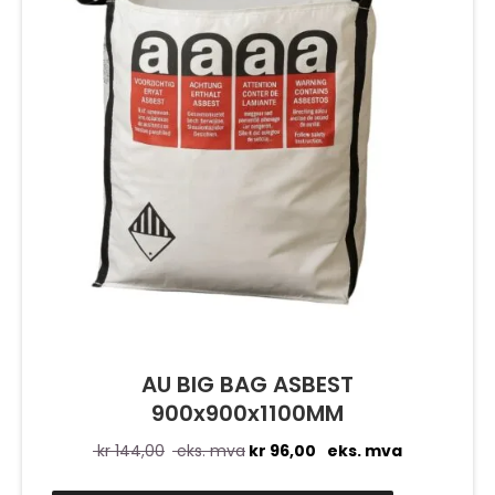
AU BIG BAG ASBEST
900x900x1100MM
kr
144,00
eks. mva
kr
96,00
eks. mva