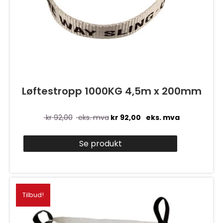
Løftestropp 1000KG 4,5m x 200mm
kr
92,00
eks. mva
kr
92,00
eks. mva
Se produkt
Tilbud!