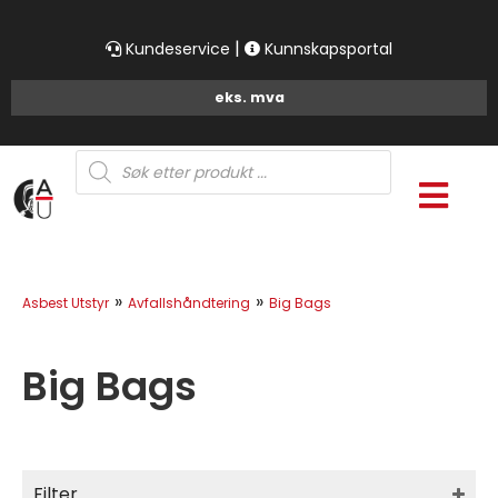
|
Kundeservice
Kunnskapsportal
Products
search
»
»
Asbest Utstyr
Avfallshåndtering
Big Bags
Big Bags
Filter