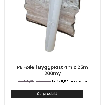
PE Folie | Byggplast 4m x 25m
200my
kr
848,00
eks. mva
kr
848,00
eks. mva
Se produkt