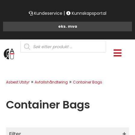
|
Kundeservice
Kunnskapsportal
Products
search
»
»
Asbest Utstyr
Avfallshåndtering
Container Bags
Container Bags
Filter