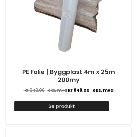
PE Folie | Byggplast 4m x 25m
200my
kr
848,00
eks. mva
kr
848,00
eks. mva
Se produkt