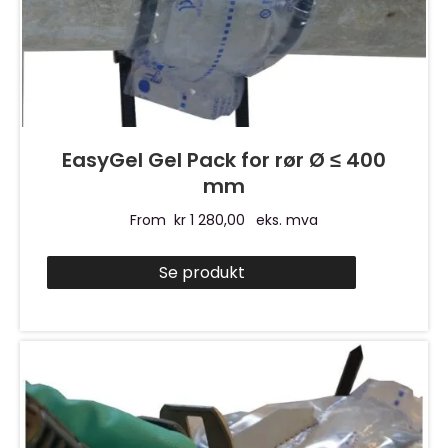
EasyGel Gel Pack for rør Ø ≤ 400
mm
From
kr
1 280,00
eks. mva
Se produkt
Dette
produktet
har
flere
varianter.
Alternativene