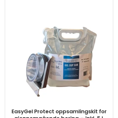
EasyGel Protect oppsamlingskit for