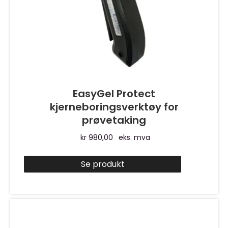
EasyGel Protect
kjerneboringsverktøy for
prøvetaking
kr
980,00
eks. mva
Se produkt