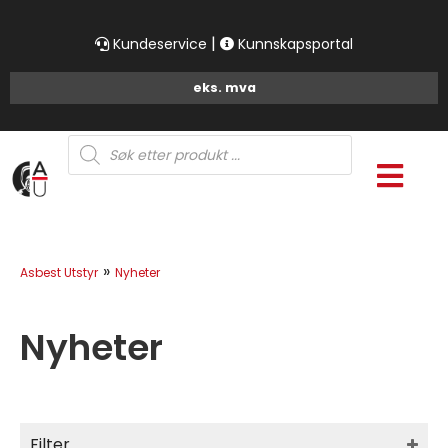
|
Kundeservice
Kunnskapsportal
Products
search
»
Asbest Utstyr
Nyheter
Nyheter
Filter