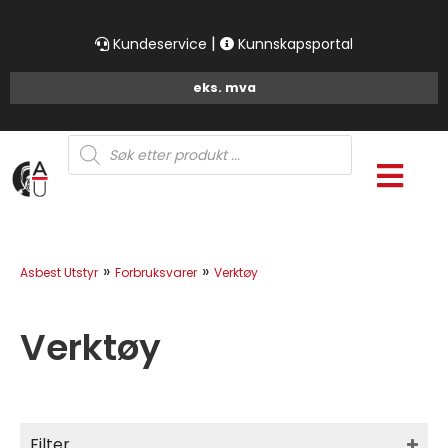
|
Kundeservice
Kunnskapsportal
Products
search
»
»
Asbest Utstyr
Forbruksvarer
Verktøy
Verktøy
Filter