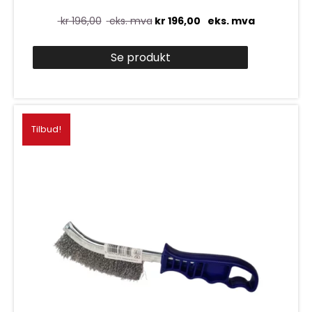
kr
196,00
eks. mva
kr
196,00
eks. mva
Se produkt
Tilbud!