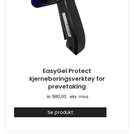
EasyGel Protect
kjerneboringsverktøy for
prøvetaking
kr
980,00
eks. mva
Se produkt