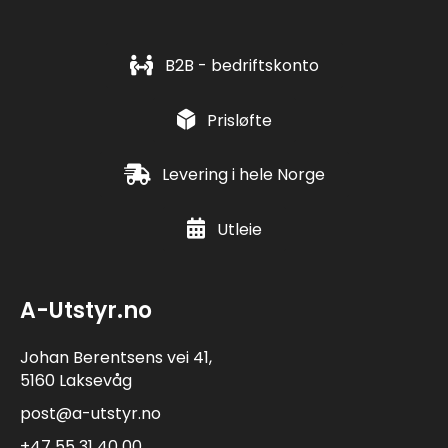
B2B - bedriftskonto
Prisløfte
Levering i hele Norge
Utleie
A-Utstyr.no
Johan Berentsens vei 41,
5160 Laksevåg
post@a-utstyr.no
+47 55 31 40 00