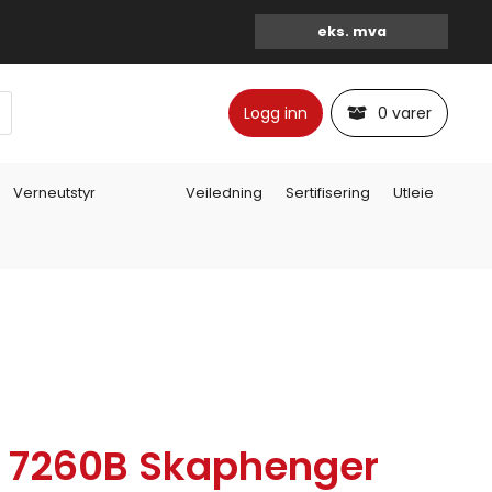
Logg inn
0 varer
Verneutstyr
Veiledning
Sertifisering
Utleie
p 7260B Skaphenger