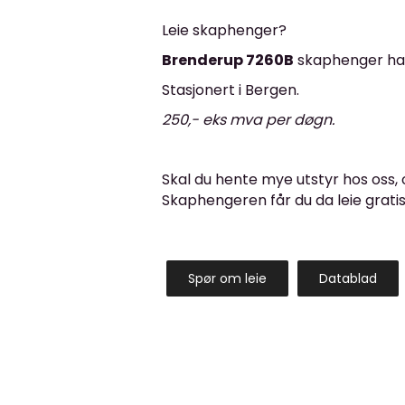
Leie skaphenger?
Brenderup 7260B
skaphenger har v
Stasjonert i Bergen.
250,- eks mva per døgn.
Skal du hente mye utstyr hos oss, og
Skaphengeren får du da leie gratis 
Spør om leie
Datablad