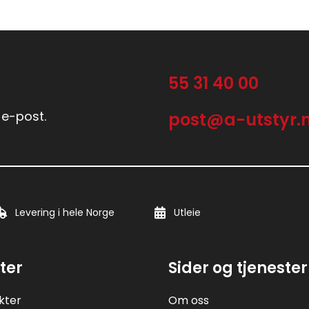
55 31 40 00
 e-post.
post@a-utstyr.
Levering i hele Norge
Utleie
ter
Sider og tjenester
kter
Om oss