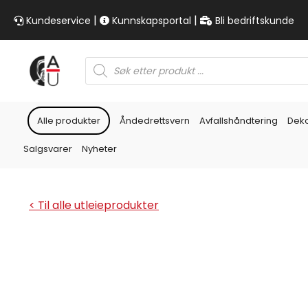
|
|
Kundeservice
Kunnskapsportal
Bli bedriftskunde
Products
search
Alle produkter
Åndedrettsvern
Avfallshåndtering
Dek
Salgsvarer
Nyheter
< Til alle utleieprodukter