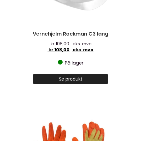
Vernehjelm Rockman C3 lang
kr
108,00
eks. mva
kr
108,00
eks. mva
På lager
Se produkt