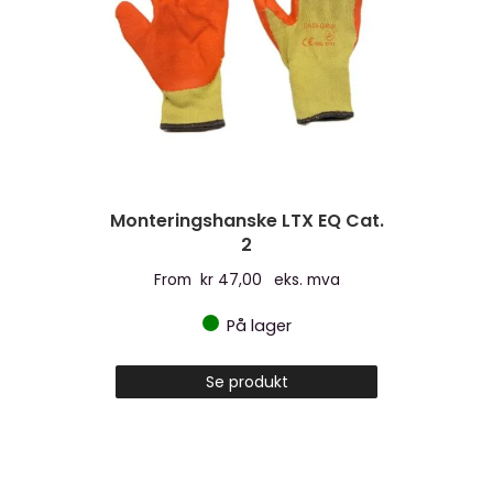
Monteringshanske LTX EQ Cat.
2
From
kr
47,00
eks. mva
På lager
Dette
Se produkt
produktet
har
flere
varianter.