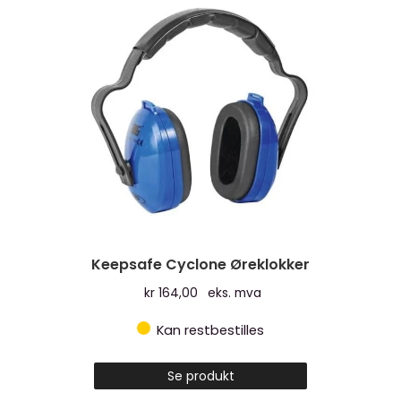
Alternativen
kan
velges
på
produktsiden
Keepsafe Cyclone Øreklokker
kr
164,00
eks. mva
Kan restbestilles
Se produkt