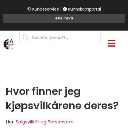
|
Kundeservice
Kunnskapsportal
Products
search
Hvor finner jeg
kjøpsvilkårene deres?
Her:
Salgsvilkår og Personvern