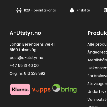
B2B - bedriftskonto
Prisløfte
A-Utstyr.no
Produk
Johan Berentsens vei 41,
Alle produ
5160 Laksevåg
Åndedrett
post@a-utstyr.no
Avfallshån
+47 55 31 40 00
Dekontam
Org. nr: 816 329 892
Forbruksv
Støvsuger
Undertryk
Verneutst