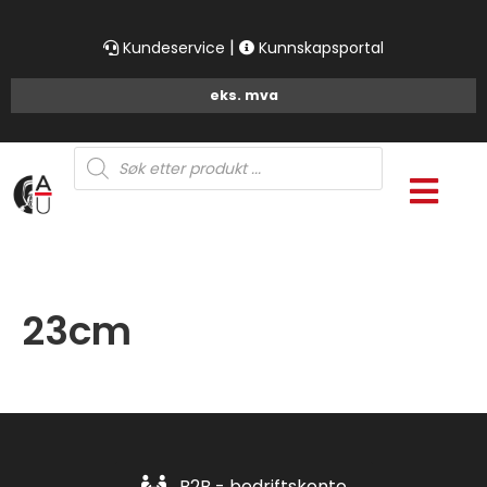
|
Kundeservice
Kunnskapsportal
Products
search
23cm
B2B - bedriftskonto