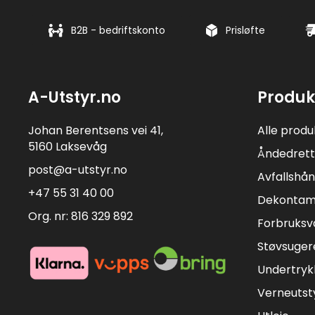
B2B - bedriftskonto
Prisløfte
A-Utstyr.no
Produk
Johan Berentsens vei 41,
Alle produ
5160 Laksevåg
Åndedrett
post@a-utstyr.no
Avfallshån
+47 55 31 40 00
Dekontam
Org. nr: 816 329 892
Forbruksv
Støvsuger
Undertryk
Verneutst