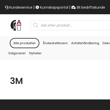
|
|
Kundeservice
Kunnskapsportal
Bli bedriftskunde
Products
search
Alle produkter
Åndedrettsvern
Avfallshåndtering
Dek
Salgsvarer
Nyheter
3M