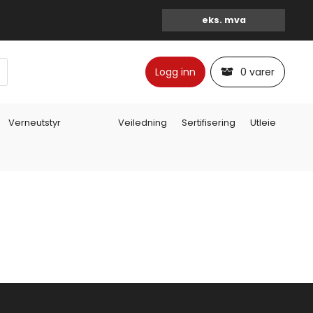
Logg inn
0 varer
Verneutstyr
Veiledning
Sertifisering
Utleie