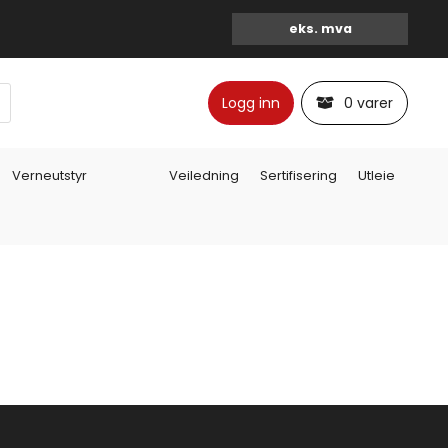
Logg inn
0 varer
Verneutstyr
Veiledning
Sertifisering
Utleie