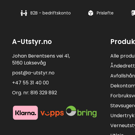
B2B - bedriftskonto
Prisløfte
A-Utstyr.no
Produk
Johan Berentsens vei 41,
Alle produ
5160 Laksevåg
Åndedrett
post@a-utstyr.no
Avfallshån
+47 55 31 40 00
Dekontam
Org. nr: 816 329 892
Forbruksv
Støvsuger
Undertryk
Verneutst