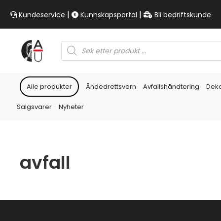
|
|
Kundeservice
Kunnskapsportal
Bli bedriftskunde
Products
search
Alle produkter
Åndedrettsvern
Avfallshåndtering
Dek
Salgsvarer
Nyheter
avfall