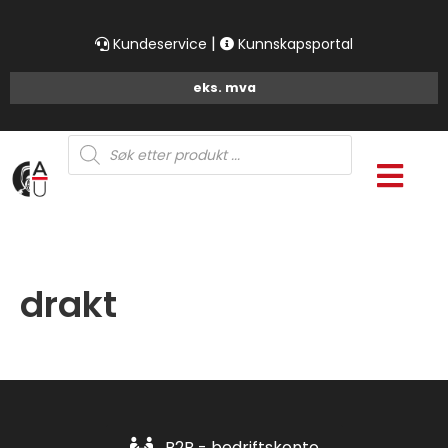
|
Kundeservice
Kunnskapsportal
Products
search
drakt
B2B - bedriftskonto