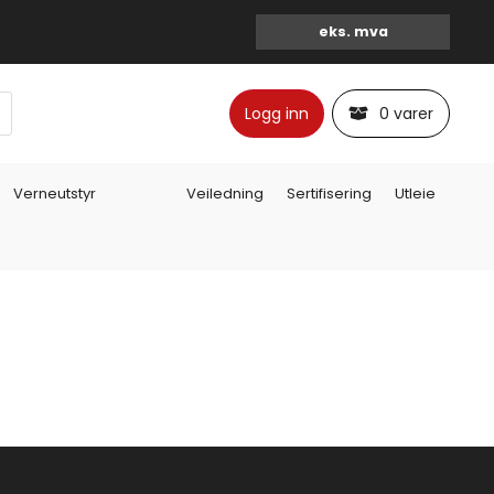
Logg inn
0 varer
Verneutstyr
Veiledning
Sertifisering
Utleie