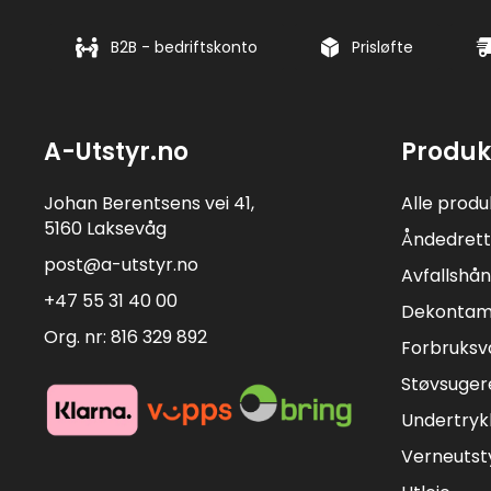
B2B - bedriftskonto
Prisløfte
A-Utstyr.no
Produk
Johan Berentsens vei 41,
Alle produ
5160 Laksevåg
Åndedrett
post@a-utstyr.no
Avfallshån
+47 55 31 40 00
Dekontam
Org. nr: 816 329 892
Forbruksv
Støvsuger
Undertryk
Verneutst