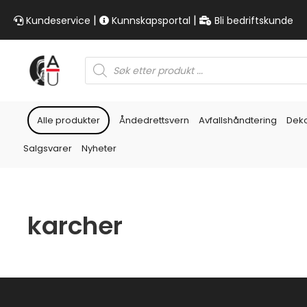
|
|
Kundeservice
Kunnskapsportal
Bli bedriftskunde
Products
search
Alle produkter
Åndedrettsvern
Avfallshåndtering
Dek
Salgsvarer
Nyheter
karcher