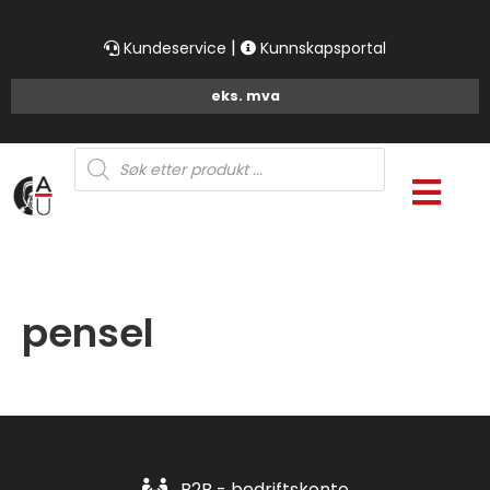
|
Kundeservice
Kunnskapsportal
Products
search
pensel
B2B - bedriftskonto