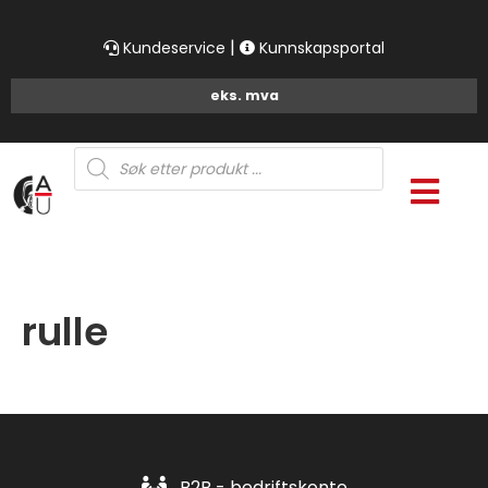
|
Kundeservice
Kunnskapsportal
Products
search
rulle
B2B - bedriftskonto