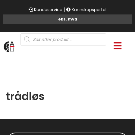
|
Kundeservice
Kunnskapsportal
Products
search
trådløs