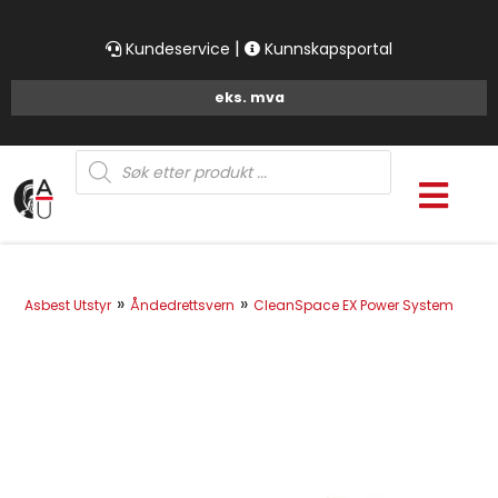
|
Kundeservice
Kunnskapsportal
Products
search
»
»
Asbest Utstyr
Åndedrettsvern
CleanSpace EX Power System