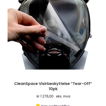
CleanSpace Visirbeskyttelse “Tear-Off”
10pk
kr
1 276,00
eks. mva