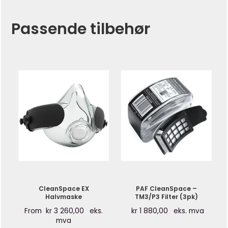
Passende tilbehør
CleanSpace EX
PAF CleanSpace –
Halvmaske
TM3/P3 Filter (3pk)
From
kr
3 260,00
eks.
kr
1 880,00
eks. mva
mva