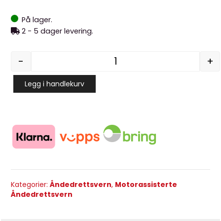
På lager.
2 - 5 dager levering.
-
+
CleanSpace EX Power Sys
Legg i handlekurv
Kategorier:
Åndedrettsvern
,
Motorassisterte
Åndedrettsvern