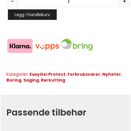
-
+
EasyGel Gel Pack for rør 
Legg i handlekurv
Kategorier:
EasyGel Protect
,
Forbruksvarer
,
Nyheter
,
Boring
,
Saging
,
Rørkutting
Passende tilbehør