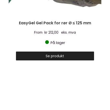
EasyGel Gel Pack for rør Ø ≤ 125 mm
From
kr
212,00
eks. mva
På lager
Se produkt