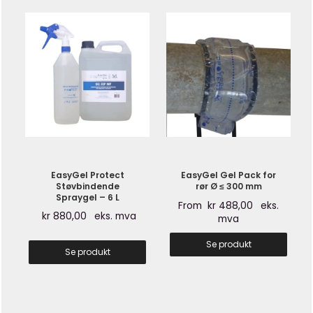
EasyGel Protect
EasyGel Gel Pack for
Støvbindende
rør Ø ≤ 300 mm
Spraygel – 6 L
From
kr
488,00
eks.
kr
880,00
eks. mva
mva
Se produkt
Se produkt