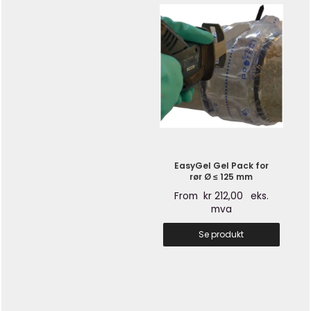
EasyGel Gel Pack for
rør Ø ≤ 125 mm
From
kr
212,00
eks.
mva
Se produkt