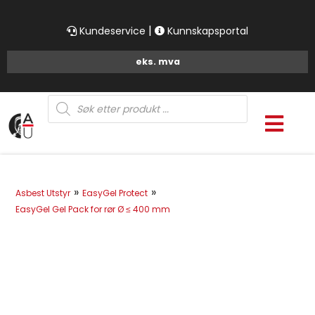
|
Kundeservice
Kunnskapsportal
Products
search
»
»
Asbest Utstyr
EasyGel Protect
EasyGel Gel Pack for rør Ø ≤ 400 mm