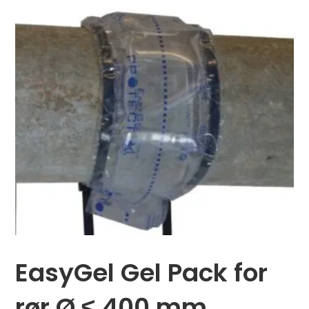
EasyGel Gel Pack for
rør Ø ≤ 400 mm