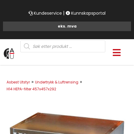
|
Kundeservice
Kunnskapsportal
Products
search
»
»
Asbest Utstyr
Undertrykk & Luftrensing
H14 HEPA-filter 457x457x292