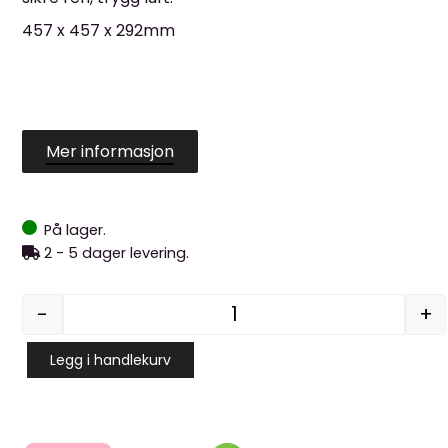
457 x 457 x 292mm
Mer informasjon
På lager.
2 - 5 dager levering.
-
+
H14 HEPA-filter 457x457x
Legg i handlekurv