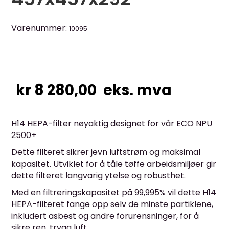
Varenummer:
10095
kr
8 280,00
eks. mva
H14 HEPA-filter nøyaktig designet for vår ECO NPU
2500+
Dette filteret sikrer jevn luftstrøm og maksimal
kapasitet. Utviklet for å tåle tøffe arbeidsmiljøer gir
dette filteret langvarig ytelse og robusthet.
Med en filtreringskapasitet på 99,995% vil dette H14
HEPA-filteret fange opp selv de minste partiklene,
inkludert asbest og andre forurensninger, for å
sikre ren, trygg luft.