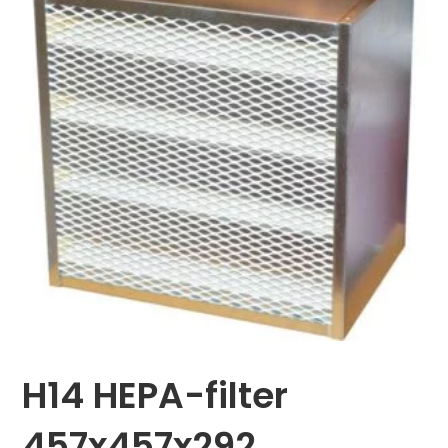
H14 HEPA-filter
457x457x292