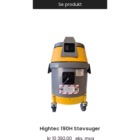
Se produkt
Hightec 190H Støvsuger
kr
10 392,00
eks. mva