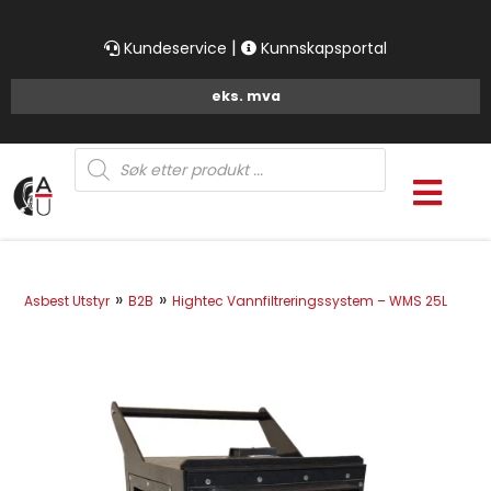
|
Kundeservice
Kunnskapsportal
Products
search
»
»
Asbest Utstyr
B2B
Hightec Vannfiltreringssystem – WMS 25L