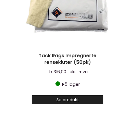
Tack Rags Impregnerte
rensekluter (50pk)
kr
316,00
eks. mva
På lager
Se produkt