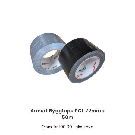
Armert Byggtape PCL 72mm x
50m
From
kr
100,00
eks. mva