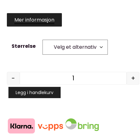
Mer informasjon
Størrelse
-
+
Latex Neoprene HD 27Neo
Legg i handlekurv