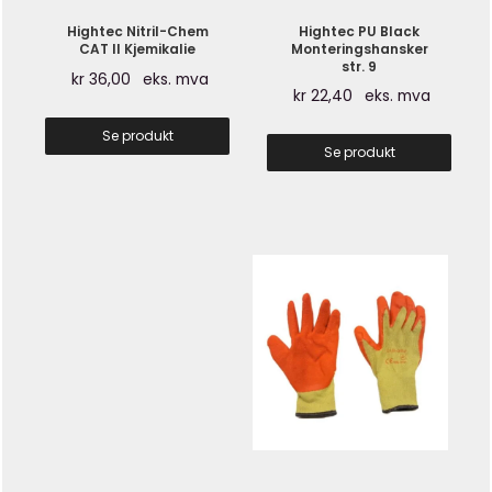
Hightec Nitril-Chem
Hightec PU Black
CAT II Kjemikalie
Monteringshansker
str. 9
kr
36,00
eks. mva
kr
22,40
eks. mva
Se produkt
Se produkt