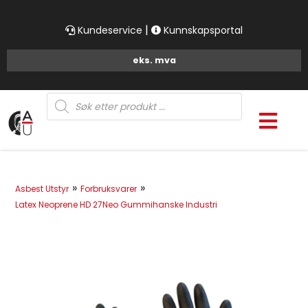
|
Kundeservice
Kunnskapsportal
Products
search
»
»
Asbest Utstyr
Forbruksvarer
Latex Neoprene HD 27Neo Gummihanske Industri