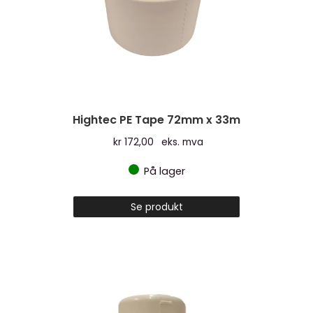
Hightec PE Tape 72mm x 33m
kr
172,00
eks. mva
På lager
Se produkt