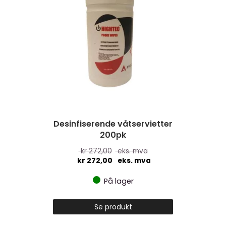
Desinfiserende våtservietter
200pk
kr
272,00
eks. mva
kr
272,00
eks. mva
På lager
Se produkt