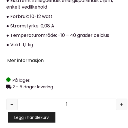
● Ekstremt stillegående, energisparende, oljefri,
enkelt vedlikehold
● Forbruk: 10-12 watt
● Strømstyrke: 0,08 A
● Temperaturområde: -10 – 40 grader celcius
● Vekt: 1,1 kg
Mer informasjon
På lager.
2 - 5 dager levering.
-
+
Luftprøvepumpe AIRMAC 
Legg i handlekurv