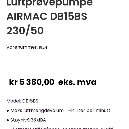
Luftprøvepumpe
AIRMAC DB15BS
230/50
Varenummer:
19241
kr
5 380,00
eks. mva
Model: DB15BS
● Maks luftmengdevolum：~14 liter per minutt
● Støynivå 33 dBA