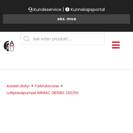
|
Kundeservice
Kunnskapsportal
Products
search
»
»
Asbest Utstyr
Forbruksvarer
Luftprøvepumpe AIRMAC DB15BS 230/50