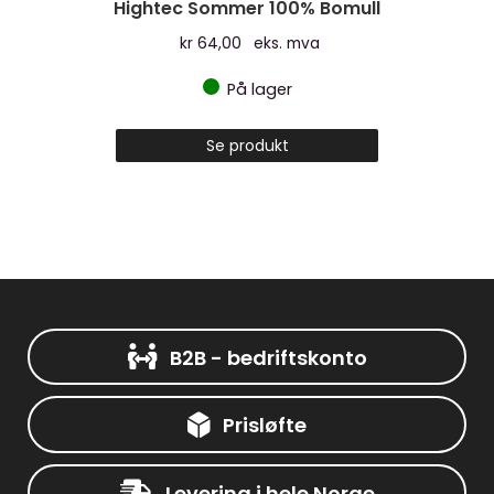
Hightec Sommer 100% Bomull
kr
64,00
eks. mva
På lager
Se produkt
B2B - bedriftskonto
Prisløfte
Levering i hele Norge