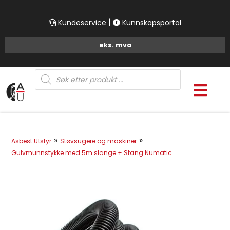
|
Kundeservice
Kunnskapsportal
Products
search
»
»
Asbest Utstyr
Støvsugere og maskiner
Gulvmunnstykke med 5m slange + Stang Numatic