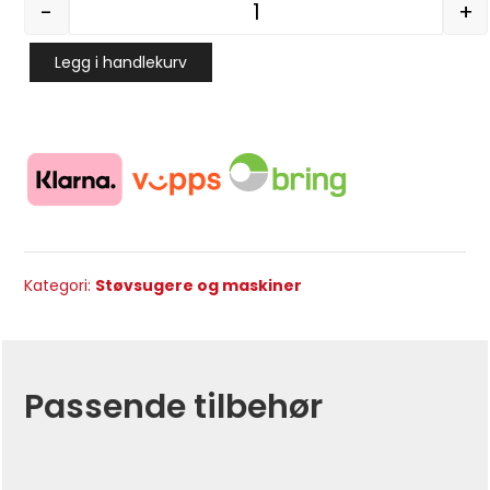
-
+
Gulvmunnstykke med 5m 
Legg i handlekurv
Kategori:
Støvsugere og maskiner
Passende tilbehør