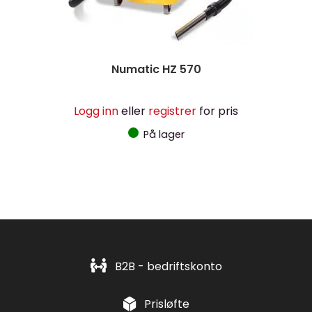
Numatic HZ 570
Logg inn
eller
registrer
for pris
På lager
B2B - bedriftskonto
Prisløfte