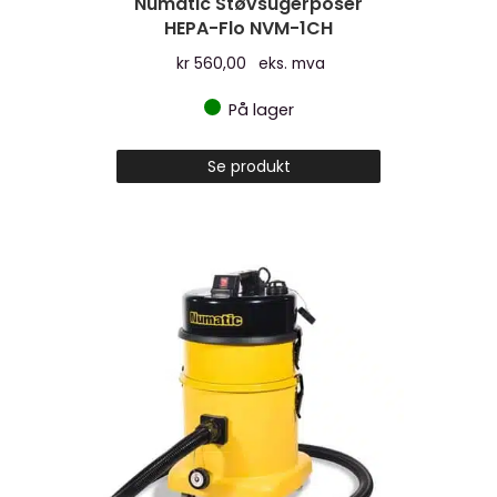
Numatic Støvsugerposer
HEPA-Flo NVM-1CH
kr
560,00
eks. mva
På lager
Se produkt