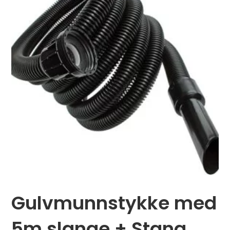
Gulvmunnstykke med
5m slange + Stang