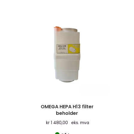
har
flere
varianter.
Alternativen
kan
velges
på
produktsiden
OMEGA HEPA H13 filter
beholder
kr
1 480,00
eks. mva