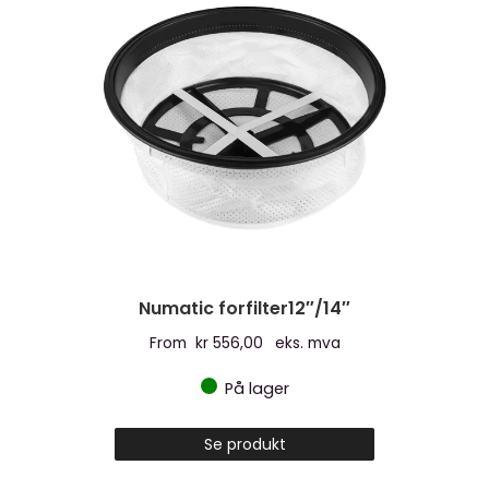
Numatic forfilter12″/14″
From
kr
556,00
eks. mva
På lager
Dette
Se produkt
produktet