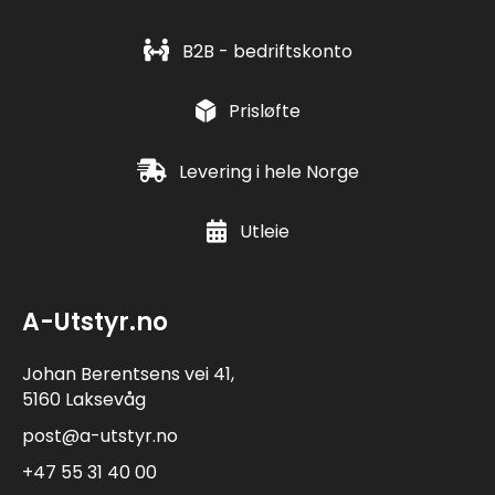
velges
på
B2B - bedriftskonto
produktsiden
Prisløfte
Levering i hele Norge
Utleie
A-Utstyr.no
Johan Berentsens vei 41,
5160 Laksevåg
post@a-utstyr.no
+47 55 31 40 00