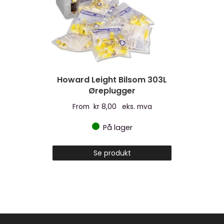
Howard Leight Bilsom 303L
Øreplugger
From
kr
8,00
eks. mva
På lager
Dette
Se produkt
produktet
har
flere
varianter.
Alternativen
kan