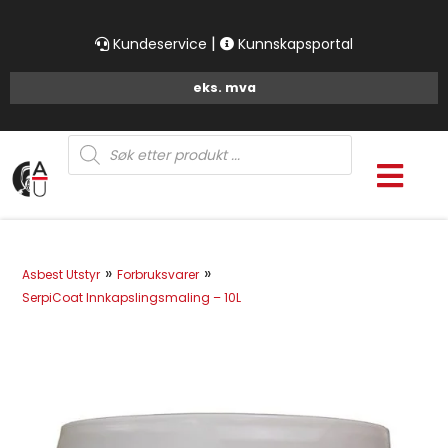
|
Kundeservice
Kunnskapsportal
Products
search
»
»
Asbest Utstyr
Forbruksvarer
SerpiCoat Innkapslingsmaling – 10L