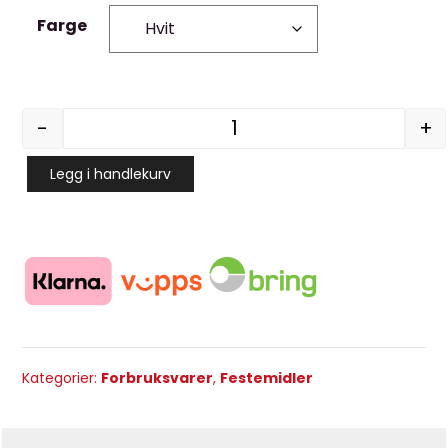
Farge
-
+
SerpiCoat Innkapslingsma
Legg i handlekurv
Kategorier:
Forbruksvarer
,
Festemidler