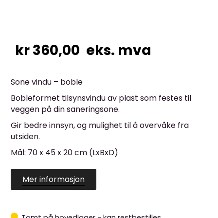
kr
360,00
eks. mva
Sone vindu – boble
Bobleformet tilsynsvindu av plast som festes til
veggen på din saneringsone.
Gir bedre innsyn, og mulighet til å overvåke fra
utsiden.
Mål: 70 x 45 x 20 cm (LxBxD)
Mer informasjon
Tomt på hovedlager - kan restbestilles.