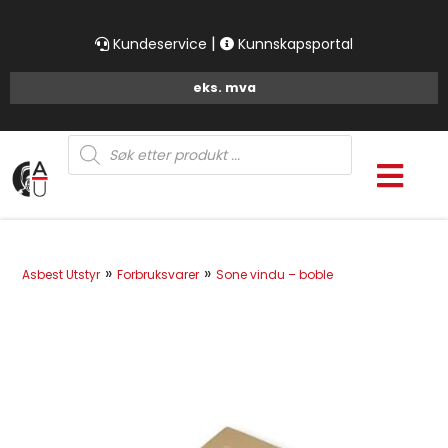
|
Kundeservice
Kunnskapsportal
Products
search
»
»
Asbest Utstyr
Forbruksvarer
Sone vindu – boble