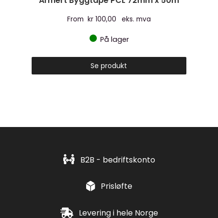
Armert Byggtape PCL 72mm x 50m
From
kr
100,00
eks. mva
På lager
Se produkt
B2B - bedriftskonto
Prisløfte
Levering i hele Norge