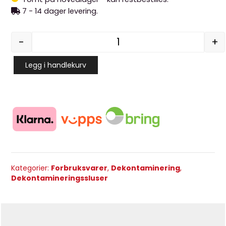
7 - 14 dager levering.
-
+
Sone vindu - boble antall
Legg i handlekurv
Kategorier:
Forbruksvarer
,
Dekontaminering
,
Dekontamineringssluser