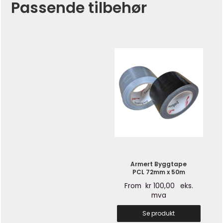
Passende tilbehør
Armert Byggtape
PCL 72mm x 50m
From
kr
100,00
eks.
mva
Se produkt