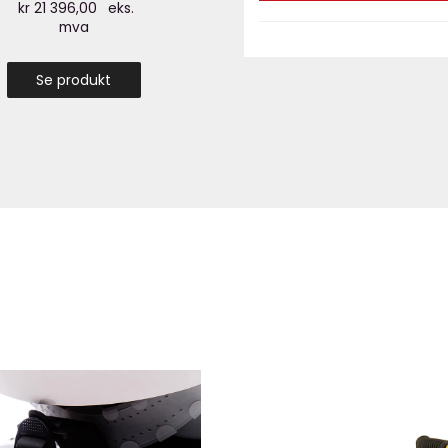
kr
21 396,00
eks.
mva
Se produkt