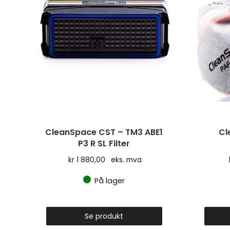
CleanSpace CST – TM3 ABE1
Cl
P3 R SL Filter
kr
1 880,00
eks. mva
På lager
Se produkt