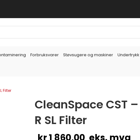
ontaminering
Forbruksvarer
Støvsugere og maskiner
Undertrykk
Filter
CleanSpace CST –
R SL Filter
kr
1 860,00
eks. mva