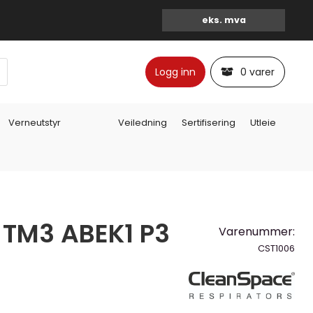
Logg inn
0 varer
Verneutstyr
Veiledning
Sertifisering
Utleie
 TM3 ABEK1 P3
Varenummer:
CST1006