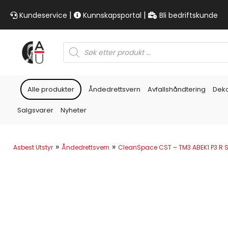
|
|
Kundeservice
Kunnskapsportal
Bli bedriftskunde
Products
search
Alle produkter
Åndedrettsvern
Avfallshåndtering
Dek
Salgsvarer
Nyheter
»
»
Asbest Utstyr
Åndedrettsvern
CleanSpace CST – TM3 ABEK1 P3 R SL 