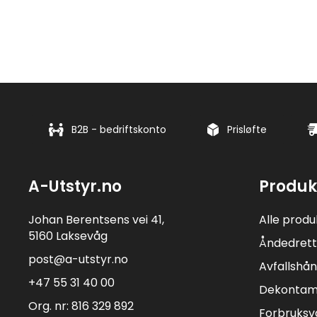
B2B - bedriftskonto
Prisløfte
A-Utstyr.no
Produk
Johan Berentsens vei 41,
Alle produ
5160 Laksevåg
Åndedrett
post@a-utstyr.no
Avfallshån
+47 55 31 40 00
Dekontam
Org. nr: 816 329 892
Forbruksv