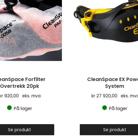
eanSpace Forfilter
CleanSpace EX Pow
Overtrekk 20pk
System
kr
920,00
eks. mva
kr
27 920,00
eks. mv
På lager
På lager
Se produkt
Se produkt