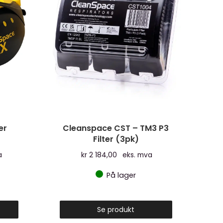
er
Cleanspace CST – TM3 P3
Filter (3pk)
a
kr
2 184,00
eks. mva
På lager
Se produkt