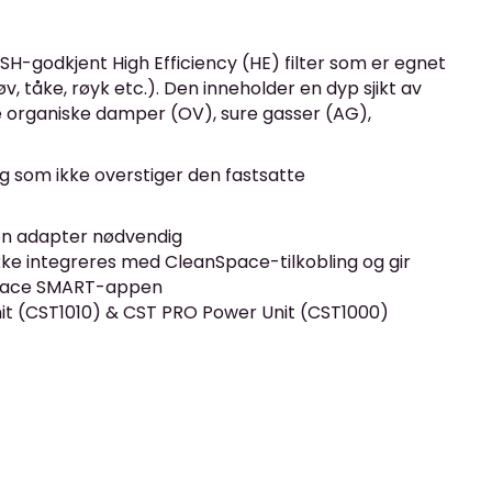
SH-godkjent High Efficiency (HE) filter som er egnet
v, tåke, røyk etc.).
Den inneholder en dyp sjikt av
se organiske damper (OV), sure gasser (AG),
ng som ikke overstiger den fastsatte
gen adapter nødvendig
ke integreres med CleanSpace-tilkobling og gir
nSpace SMART-appen
t (CST1010) & CST PRO Power Unit (CST1000)