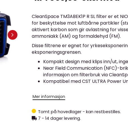
CleanSpace TM3ABEK1P R SL filter er et NIO
for beskyttelse mot luftbårne partikler (stø
aktivert karbon som gir avlastning for vis
ammoniakk (AM) og formaldehyd (FM).
Disse filtrene er egnet for yrkeseksponeri
eksponeringsgrensen.
Kompakt design med klips inn/ut, in
Near Field Communication (NFC)-brik
informasjon om filterbruk via Clea
Kompatibel med CST ULTRA Power Uni
Mer informasjon
Tomt på hovedlager - kan restbestilles.
7 - 14 dager levering.