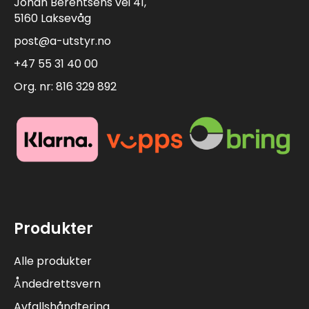
Johan Berentsens vei 41,
5160 Laksevåg
post@a-utstyr.no
+47 55 31 40 00
Org. nr: 816 329 892
Produkter
Alle produkter
Åndedrettsvern
Avfallshåndtering