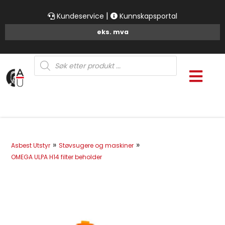
|
Kundeservice
Kunnskapsportal
Products
search
»
»
Asbest Utstyr
Støvsugere og maskiner
OMEGA ULPA H14 filter beholder