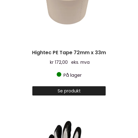
Hightec PE Tape 72mm x 33m
kr
172,00
eks. mva
På lager
Se produkt