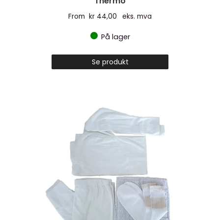
Thermo
From
kr
44,00
eks. mva
På lager
Dette
Se produkt
produktet
har
flere
varianter.
Alternativen
kan
velges
på
produktsiden