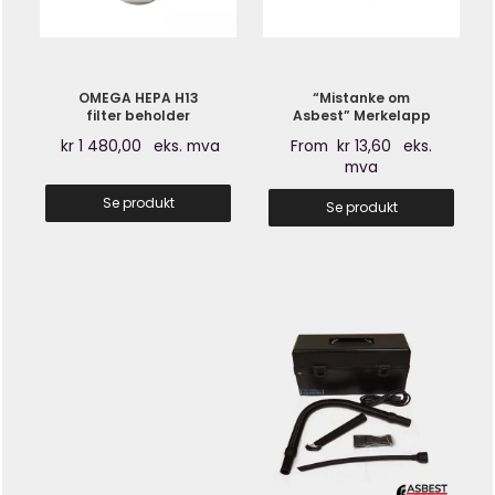
OMEGA HEPA H13
“Mistanke om
filter beholder
Asbest” Merkelapp
kr
1 480,00
eks. mva
From
kr
13,60
eks.
mva
Se produkt
Se produkt