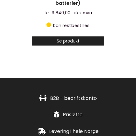
batterier)
kr
19 840,00
eks. mva
Kan restbestilles
Se produkt
B2B - bedriftskonto
Prisløfte
Levering i hele Norge