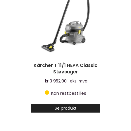
på
produktsiden
Kärcher T 11/1 HEPA Classic
Støvsuger
kr
3 952,00
eks. mva
Kan restbestilles
Se produkt