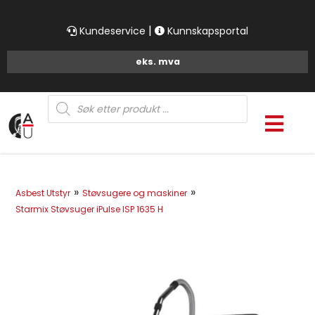
|
Kundeservice
Kunnskapsportal
Products
search
»
»
Asbest Utstyr
Støvsugere og maskiner
Starmix Støvsuger iPulse ISP 1635 H