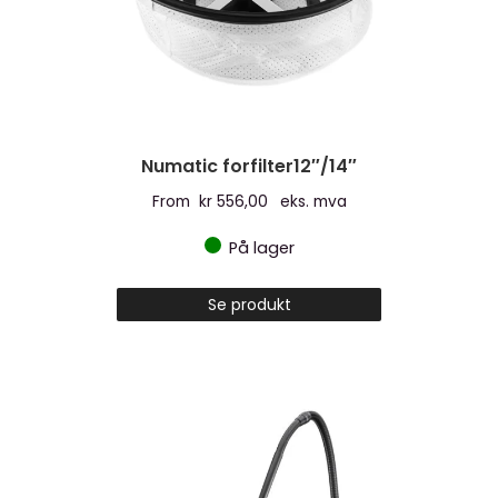
Numatic forfilter12″/14″
From
kr
556,00
eks. mva
På lager
Dette
Se produkt
produktet
har
flere
varianter.
Alternativen
kan
velges